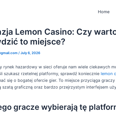
Home
zja Lemon Casino: Czy wart
dzić to miejsce?
@gmail.com
/
July 6, 2026
 rynek hazardowy w sieci oferuje nam wiele ciekawych m
li szukasz rzetelnej platformy, sprawdź koniecznie
lemon c
ać się o bogatej ofercie gier. To miejsce przyciąga graczy
szatą graficzną oraz bardzo przejrzystym interfejsem uż
go gracze wybierają tę platfo