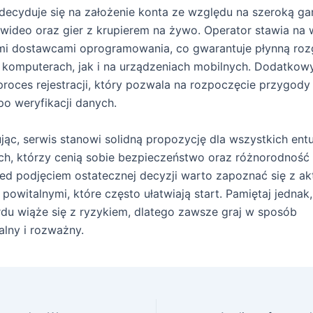
decyduje się na założenie konta ze względu na szeroką g
ideo oraz gier z krupierem na żywo. Operator stawia na
ymi dostawcami oprogramowania, co gwarantuje płynną ro
 komputerach, jak i na urządzeniach mobilnych. Dodatko
 proces rejestracji, który pozwala na rozpoczęcie przygod
 po weryfikacji danych.
c, serwis stanowi solidną propozycję dla wszystkich ent
ch, którzy cenią sobie bezpieczeństwo oraz różnorodność
zed podjęciem ostatecznej decyzji warto zapoznać się z ak
powitalnymi, które często ułatwiają start. Pamiętaj jednak
du wiąże się z ryzykiem, dlatego zawsze graj w sposób
lny i rozważny.