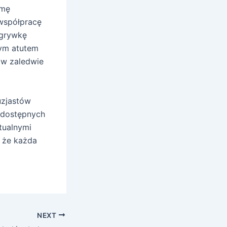
amę
 współpracę
zgrywkę
wym atutem
y w zaledwie
uzjastów
 dostępnych
tualnymi
, że każda
NEXT