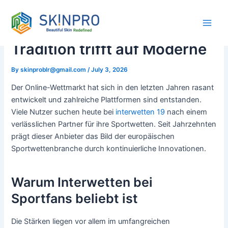
Skip
Post
Main
to
navigation
Die Welt von Interwetten:
Men
content
Tradition trifft auf Moderne
By
skinproblr@gmail.com
/
July 3, 2026
Der Online-Wettmarkt hat sich in den letzten Jahren rasant
entwickelt und zahlreiche Plattformen sind entstanden.
Viele Nutzer suchen heute bei
interwetten 19
nach einem
verlässlichen Partner für ihre Sportwetten. Seit Jahrzehnten
prägt dieser Anbieter das Bild der europäischen
Sportwettenbranche durch kontinuierliche Innovationen.
Warum Interwetten bei
Sportfans beliebt ist
Die Stärken liegen vor allem im umfangreichen